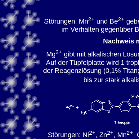
2+
2+
Störungen: Mn
und Be
gebe
im Verhalten gegenüber 
Nachweis mi
2+
Mg
gibt mit alkalischen Lösu
Auf der Tüpfelplatte wird 1 tro
der Reagenzlösung (0,1% Titang
bis zur stark alka
2+
2+
2+
Störungen: Ni
, Zn
, Mn
,