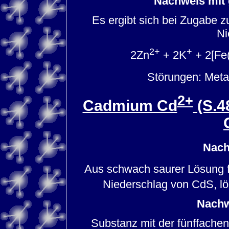
Nachweis mit 
Es ergibt sich bei Zugabe 
Ni
2+
+
2Zn
+ 2K
+ 2[Fe
Störungen: Meta
2+
Cadmium Cd
(S.4
Nach
Aus schwach saurer Lösung f
Niederschlag von CdS, lös
Nachw
Substanz mit der fünffach