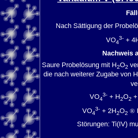
Fäl
Nach Sättigung der Probel
3-
VO
+ 4
4
Nachweis 
Saure Probelösung mit H
O
ver
2
2
die nach weiterer Zugabe von H
ve
3-
VO
+ H
O
+
4
2
2
3-
VO
+ 2H
O
®
4
2
2
Störungen: Ti(IV) m