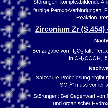
Störungen: komplexbildende An
farbige Peroxo-Verbindungen. F
Reaktion. tr
Zirconium Zr (S.454)
Nach
Bei Zugabe von H
O
fällt Pero
2
2
in CH
COOH, lös
3
Nachwei
Salzsaure Probelösung ergibt mit
2-
SO
muss vorher 
4
Störungen: Bei Gegenwart von F
und organischer Hydrox