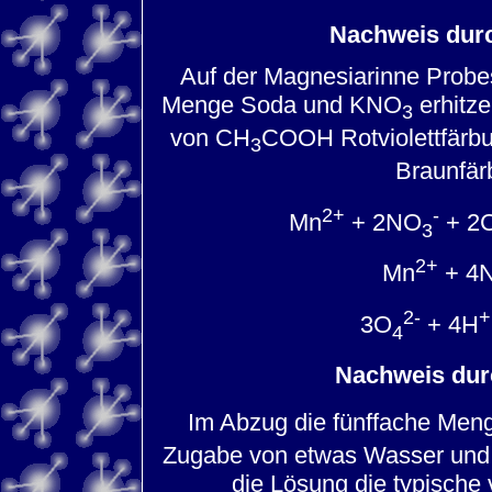
Nachweis dur
Auf der Magnesiarinne Probes
Menge Soda und KNO
erhitze
3
von CH
COOH Rotviolettfärbu
3
Braunfä
2+
-
Mn
+ 2NO
+ 2
3
2+
Mn
+ 4
2-
+
3O
+ 4H
4
Nachweis dur
Im Abzug die fünffache Me
Zugabe von etwas Wasser und 
die Lösung die typische