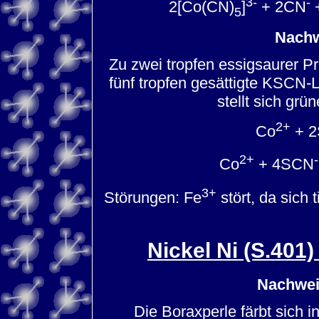
3-
-
2[Co(CN)
]
+ 2CN
5
Nachw
Zu zwei tropfen essigsaurer Pr
fünf tropfen gesättigte KSCN
stellt sich grü
2+
Co
+ 
2+
-
Co
+ 4SCN
3+
Störungen: Fe
stört, da sich 
Nickel Ni (S.401
Nachwei
Die Boraxperle färbt sich i