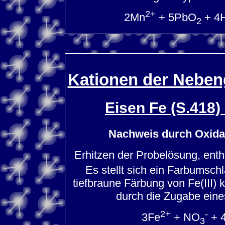
2+
2Mn
+ 5PbO
+ 4
2
Kationen der Nebeng
Eisen Fe (S.418
Nachweis durch Oxida
Erhitzen der Probelösung, enth
Es stellt sich ein Farbumsch
tiefbraune Färbung von Fe(III) k
durch die Zugabe eine
2+
-
3Fe
+ NO
+ 
3