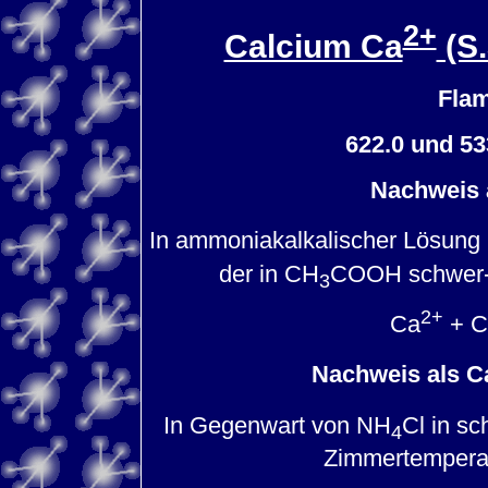
2+
Calcium Ca
(S.
Fla
622.0 und 53
Nachweis 
In ammoniakalkalischer Lösung 
der in CH
COOH schwer- i
3
2+
Ca
+ C
Nachweis als 
In Gegenwart von NH
Cl in s
4
Zimmertemperat