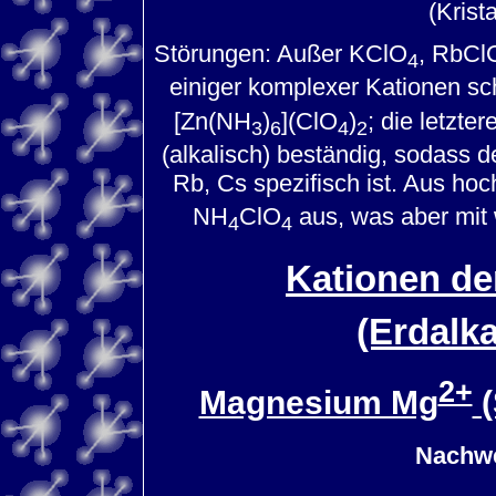
(Krist
Störungen: Außer KClO
, RbCl
4
einiger komplexer Kationen sch
[Zn(NH
)
](ClO
)
; die letzt
3
6
4
2
(alkalisch) beständig, sodass 
Rb, Cs spezifisch ist. Aus ho
NH
ClO
aus, was aber mit
4
4
Kationen de
(Erdalka
2+
Magnesium Mg
(
Nachwe