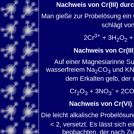
Nachweis von Cr(III) dur
Man gieße zur Probelösung ei
schlägt vo
3+
2Cr
+ 3H
O
+
2
2
Nachweis von Cr(II
Auf einer Magnesiarinne S
wasserfreiem Na
CO
und K
2
3
dem Erkalten gelb, der
-
Cr
O
+ 3NO
+ 2C
2
3
3
Nachweis von Cr(VI)
Die leicht alkalische Probelösu
< 2, versetzt. Es lässt sich
beobachten, der nach Zu