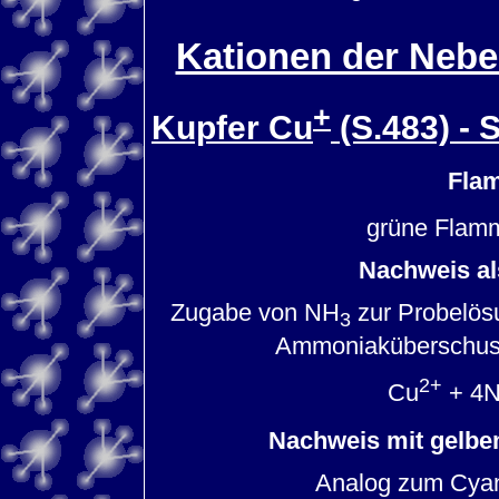
Kationen der Nebe
+
Kupfer Cu
(S.483) -
Fla
grüne Flamm
Nachweis als
Zugabe von NH
zur Probelösu
3
Ammoniaküberschuss t
2+
Cu
+ 4
Nachweis mit gelbe
Analog zum Cyan