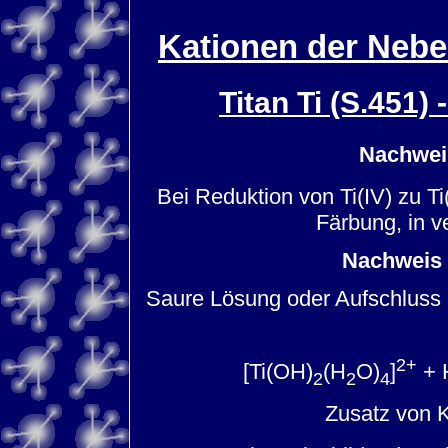
Kationen der Nebe
Titan Ti (S.451
Nachweis
Bei Reduktion von Ti(IV) zu Ti(I
Färbung, in v
Nachweis 
Saure Lösung oder Aufschluss 
2+
[Ti(OH)
(H
O)
]
+ 
2
2
4
Zusatz von K