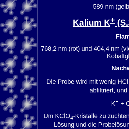
589 nm (gelb)
+
Kalium K
(S.
Fla
768,2 nm (rot) und 404,4 nm (vi
Kobaltg
Nachw
Die Probe wird mit wenig HCl 
abfiltriert, un
+
K
+ 
Um KClO
-Kristalle zu zücht
4
Lösung und die Probelösung