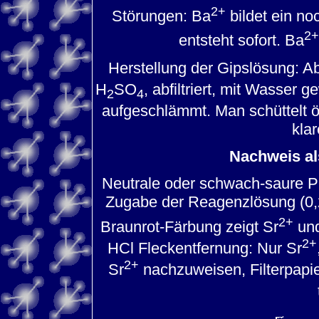
2+
Störungen: Ba
bildet ein no
2+
entsteht sofort. Ba
Herstellung der Gipslösung: 
H
SO
, abfiltriert, mit Wasser
2
4
aufgeschlämmt. Man schüttelt öf
kla
Nachweis al
Neutrale oder schwach-saure Pr
Zugabe der Reagenzlösung (0
2+
Braunrot-Färbung zeigt Sr
und
2+
HCl Fleckentfernung: Nur Sr
2+
Sr
nachzuweisen, Filterpapie