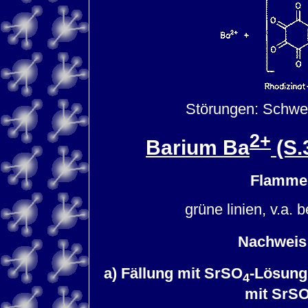
Störungen: Schwe
2+
Barium Ba
(S.
Flammen
grüne linien, v.a. be
Nachweis
a) Fällung mit SrSO
-Lösung
4
mit SrS