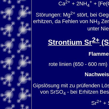
2+
+
Ca
+ 2NH
+ [Fe(
4
2+
Störungen: Mg
stört, bei Ge
erhitzen, da Fehlen von NH
Zer
3
unter Nie
2+
Strontium Sr
(S
Flammen
rote linien (650 - 600 nm)
Nachweis
Gipslösung mit zu prüfenden Lös
von SrSO
- bei Erhitzen Be
4
2+
Sr
+ 