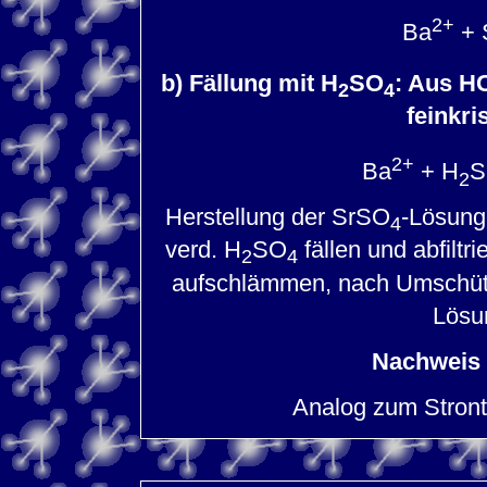
2+
Ba
+ 
b) Fällung mit H
SO
: Aus HC
2
4
feinkri
2+
Ba
+ H
S
2
Herstellung der SrSO
-Lösung:
4
verd. H
SO
fällen und abfilt
2
4
aufschlämmen, nach Umschüt
Lösun
Nachweis 
Analog zum Stront