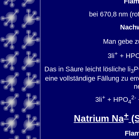
Flam
bei 670,8 nm (ro
Nachw
Man gebe z
+
3li
+ HP
Das in Säure leicht lösliche li
P
3
eine vollständige Fällung zu e
ne
+
2-
3li
+ HPO
4
+
Natrium Na
(S
Fla