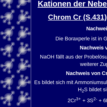
Kationen der Nebe
Chrom Cr (S.431
Nachwei
Die Boraxperle ist in
Nachweis v
NaOH fällt aus der Probelös
weiterer Z
Nachweis von Cr
Es bildet sich mit Ammoniumsul
H
S bildet s
2
3+
2-
2Cr
+ 3S
+ 6