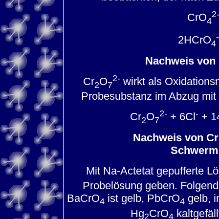
2
CrO
4
-
2HCrO
4
Nachweis von 
2-
Cr
O
wirkt als Oxidations
2
7
Probesubstanz im Abzug mit k
2-
-
Cr
O
+ 6Cl
+ 1
2
7
Nachweis von Cr(
Schwerme
Mit Na-Actetat gepufferte L
Probelösung geben. Folgende
BaCrO
ist gelb, PbCrO
gelb, i
4
4
Hg
CrO
kaltgefäll
2
4