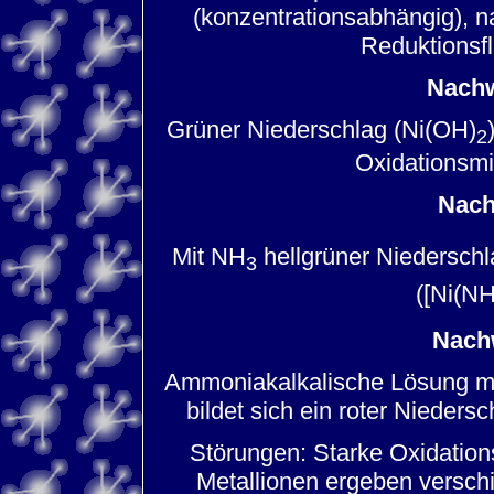
(konzentrationsabhängig), na
Reduktionsf
Nachw
Grüner Niederschlag (Ni(OH)
2
Oxidationsmit
Nach
Mit NH
hellgrüner Niederschl
3
([Ni(N
Nach
Ammoniakalkalische Lösung mi
bildet sich ein roter Nieders
Störungen: Starke Oxidations
Metallionen ergeben versch