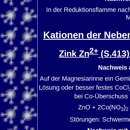
In der Reduktionsflamme nac
M
Kationen der Nebe
2+
Zink Zn
(S.413
Nachweis 
Auf der Magnesiarinne ein Gem
Lösung oder besser festes CoCl
bei Co-Überschuss 
ZnO + 2Co(NO
)
3
2
Störungen: Schwermeta