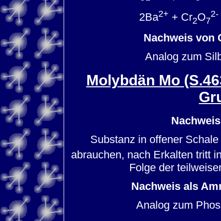
2+
2-
2Ba
+ Cr
O
2
7
Nachweis von C
Analog zum Sil
Molybdän Mo (S.463
Gr
Nachweis
Substanz in offener Schale
abrauchen, nach Erkalten tritt 
Folge der teilweise
Nachweis als A
Analog zum Phosp