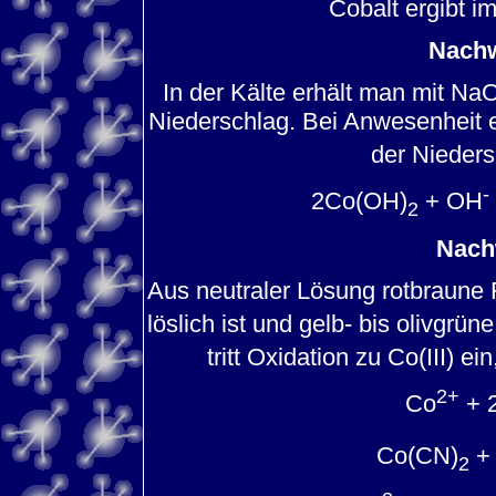
Cobalt ergibt i
Nachw
In der Kälte erhält man mit NaO
Niederschlag. Bei Anwesenheit e
der Nieder
-
2Co(OH)
+ OH
2
Nach
Aus neutraler Lösung rotbraune
löslich ist und gelb- bis olivgrü
tritt Oxidation zu Co(III) 
2+
Co
+ 
Co(CN)
+
2